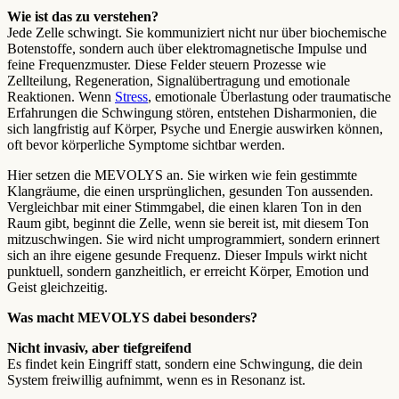
Wie ist das zu verstehen?
Jede Zelle schwingt. Sie kommuniziert nicht nur über biochemische
Botenstoffe, sondern auch über elektromagnetische Impulse und
feine Frequenzmuster. Diese Felder steuern Prozesse wie
Zellteilung, Regeneration, Signalübertragung und emotionale
Reaktionen. Wenn
Stress
, emotionale Überlastung oder traumatische
Erfahrungen die Schwingung stören, entstehen Disharmonien, die
sich langfristig auf Körper, Psyche und Energie auswirken können,
oft bevor körperliche Symptome sichtbar werden.
Hier setzen die MEVOLYS an. Sie wirken wie fein gestimmte
Klangräume, die einen ursprünglichen, gesunden Ton aussenden.
Vergleichbar mit einer Stimmgabel, die einen klaren Ton in den
Raum gibt, beginnt die Zelle, wenn sie bereit ist, mit diesem Ton
mitzuschwingen. Sie wird nicht umprogrammiert, sondern erinnert
sich an ihre eigene gesunde Frequenz. Dieser Impuls wirkt nicht
punktuell, sondern ganzheitlich, er erreicht Körper, Emotion und
Geist gleichzeitig.
Was macht MEVOLYS dabei besonders?
Nicht invasiv, aber tiefgreifend
Es findet kein Eingriff statt, sondern eine Schwingung, die dein
System freiwillig aufnimmt, wenn es in Resonanz ist.