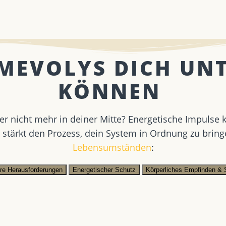
 MEVOLYS DICH UN
KÖNNEN ​
der nicht mehr in deiner Mitte? Energetische Impul
 stärkt den Prozess, dein System in Ordnung zu brin
Lebensumständen
:
äre Herausforderungen
Energetischer Schutz
Körperliches Empfinden & 