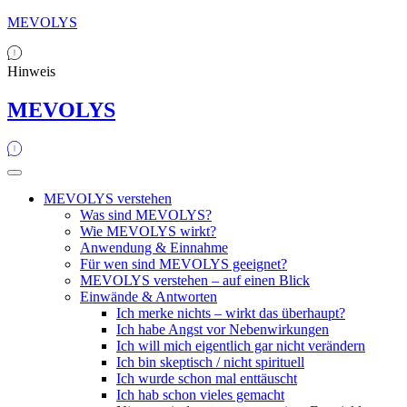
MEVOLYS
Hinweis
MEVOLYS
MEVOLYS verstehen
Was sind MEVOLYS?
Wie MEVOLYS wirkt?
Anwendung & Einnahme
Für wen sind MEVOLYS geeignet?
MEVOLYS verstehen – auf einen Blick
Einwände & Antworten
Ich merke nichts – wirkt das überhaupt?
Ich habe Angst vor Nebenwirkungen
Ich will mich eigentlich gar nicht verändern
Ich bin skeptisch / nicht spirituell
Ich wurde schon mal enttäuscht
Ich hab schon vieles gemacht