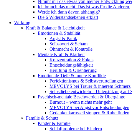
Nimmt mir das etwas von meiner Entwicklung we
Ich brauch das nicht. Das ist was für die Anderen.
Werde ich dann davon abhängig?
Die 6 Widerstandsebenen erklärt
Wirkung
Kraft & Balance & Leichtigkeit
Emotionen & Stabilität
Angst & Panik
Selbstwert & Scham
Ohnmacht & Kontrolle
Mentale Kraft & Klarheit
Konzentration & Fokus
Entscheidungsfähigkeit
Berufung & Orientierung
Emotionale Tiefe & innere Konflikte
Perfektionismus & Selbstverurteilungen
MEVOLYS bei Trauer & innerem Schmerz
Selbstliebe entwickeln – Unterstützung auf
Psychisch-mentale Beschwerden & Übergänge
Burnout – wenn nichts mehr geht
MEVOLYS bei Angst vor Entscheidungen
Gedankenkarussell stoppen & Ruhe finden
Familie & Schutz
Kinder & Familie
Schlafprobleme bei Kindern