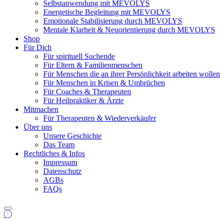
Selbstanwendung mit MEVOLYS
Energetische Begleitung mit MEVOLYS
Emotionale Stabilisierung durch MEVOLYS
Mentale Klarheit & Neuorientierung durch MEVOLYS
Shop
Für Dich
Für spirituell Suchende
Für Eltern & Familienmenschen
Für Menschen die an ihrer Persönlichkeit arbeiten wolle
Für Menschen in Krisen & Umbrüchen
Für Coaches & Therapeuten
Für Heilpraktiker & Ärzte
Mitmachen
Für Therapeuten & Wiederverkäufer
Über uns
Unsere Geschichte
Das Team
Rechtliches & Infos
Impressum
Datenschutz
AGBs
FAQs