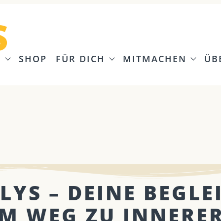
S
G
SHOP
FÜR DICH
MITMACHEN
ÜB
LYS – DEINE BEGLE
M WEG ZU INNERE