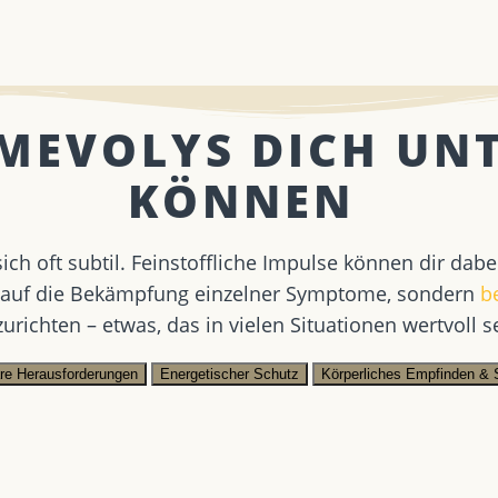
 MEVOLYS DICH UN
KÖNNEN ​
ch oft subtil. Feinstoffliche Impulse können dir dabei
 auf die Bekämpfung einzelner Symptome, sondern
be
urichten – etwas, das in vielen Situationen wertvoll s
äre Herausforderungen
Energetischer Schutz
Körperliches Empfinden & 