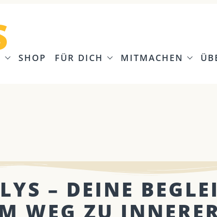
S
G
SHOP
FÜR DICH
MITMACHEN
ÜB
LYS – DEINE BEGLE
M WEG ZU INNERE