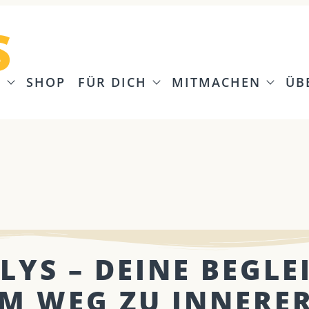
S
G
SHOP
FÜR DICH
MITMACHEN
ÜB
LYS – DEINE BEGLE
M WEG ZU INNERE