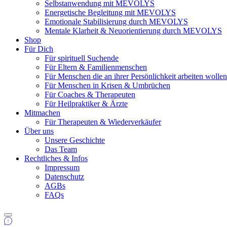
Selbstanwendung mit MEVOLYS
Energetische Begleitung mit MEVOLYS
Emotionale Stabilisierung durch MEVOLYS
Mentale Klarheit & Neuorientierung durch MEVOLYS
Shop
Für Dich
Für spirituell Suchende
Für Eltern & Familienmenschen
Für Menschen die an ihrer Persönlichkeit arbeiten wolle
Für Menschen in Krisen & Umbrüchen
Für Coaches & Therapeuten
Für Heilpraktiker & Ärzte
Mitmachen
Für Therapeuten & Wiederverkäufer
Über uns
Unsere Geschichte
Das Team
Rechtliches & Infos
Impressum
Datenschutz
AGBs
FAQs