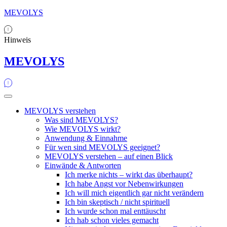
MEVOLYS
Hinweis
MEVOLYS
MEVOLYS verstehen
Was sind MEVOLYS?
Wie MEVOLYS wirkt?
Anwendung & Einnahme
Für wen sind MEVOLYS geeignet?
MEVOLYS verstehen – auf einen Blick
Einwände & Antworten
Ich merke nichts – wirkt das überhaupt?
Ich habe Angst vor Nebenwirkungen
Ich will mich eigentlich gar nicht verändern
Ich bin skeptisch / nicht spirituell
Ich wurde schon mal enttäuscht
Ich hab schon vieles gemacht