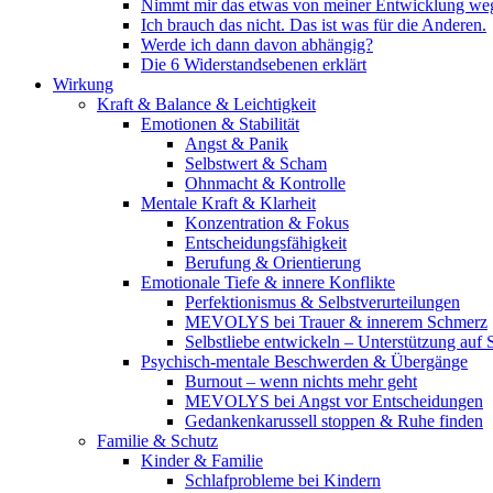
Nimmt mir das etwas von meiner Entwicklung we
Ich brauch das nicht. Das ist was für die Anderen.
Werde ich dann davon abhängig?
Die 6 Widerstandsebenen erklärt
Wirkung
Kraft & Balance & Leichtigkeit
Emotionen & Stabilität
Angst & Panik
Selbstwert & Scham
Ohnmacht & Kontrolle
Mentale Kraft & Klarheit
Konzentration & Fokus
Entscheidungsfähigkeit
Berufung & Orientierung
Emotionale Tiefe & innere Konflikte
Perfektionismus & Selbstverurteilungen
MEVOLYS bei Trauer & innerem Schmerz
Selbstliebe entwickeln – Unterstützung auf
Psychisch-mentale Beschwerden & Übergänge
Burnout – wenn nichts mehr geht
MEVOLYS bei Angst vor Entscheidungen
Gedankenkarussell stoppen & Ruhe finden
Familie & Schutz
Kinder & Familie
Schlafprobleme bei Kindern