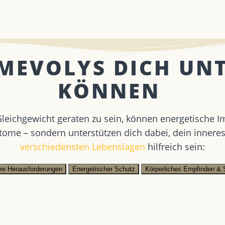
 MEVOLYS DICH UN
KÖNNEN ​
eichgewicht geraten zu sein, können energetische I
tome – sondern unterstützen dich dabei, dein innere
verschiedensten Lebenslagen
hilfreich sein:
äre Herausforderungen
Energetischer Schutz
Körperliches Empfinden & 