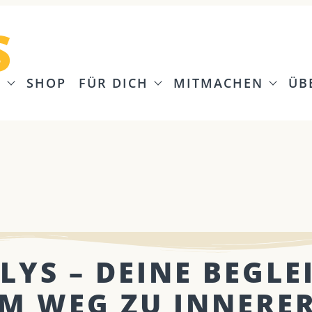
S
G
SHOP
FÜR DICH
MITMACHEN
ÜB
LYS – DEINE BEGLE
M WEG ZU INNERE