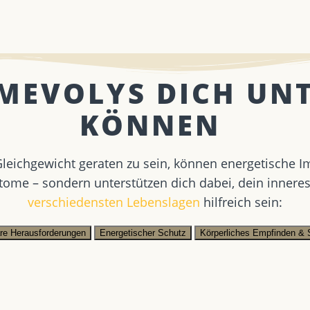
 MEVOLYS DICH UN
KÖNNEN ​
eichgewicht geraten zu sein, können energetische I
tome – sondern unterstützen dich dabei, dein innere
verschiedensten Lebenslagen
hilfreich sein:
äre Herausforderungen
Energetischer Schutz
Körperliches Empfinden & 