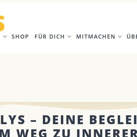
S
G
SHOP
FÜR DICH
MITMACHEN
ÜB
LYS – DEINE BEGLE
M WEG ZU INNERE