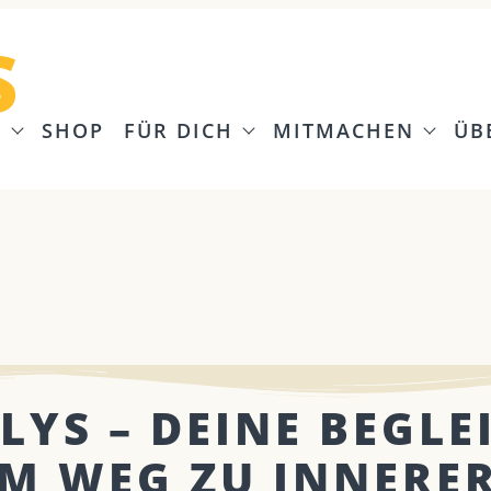
S
G
SHOP
FÜR DICH
MITMACHEN
ÜB
LYS – DEINE BEGLE
M WEG ZU INNERE