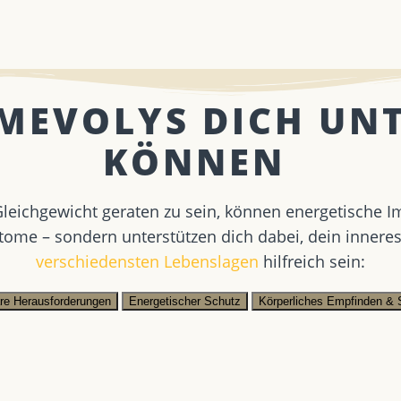
 MEVOLYS DICH UN
KÖNNEN ​
eichgewicht geraten zu sein, können energetische I
tome – sondern unterstützen dich dabei, dein innere
verschiedensten Lebenslagen
hilfreich sein:
äre Herausforderungen
Energetischer Schutz
Körperliches Empfinden & 