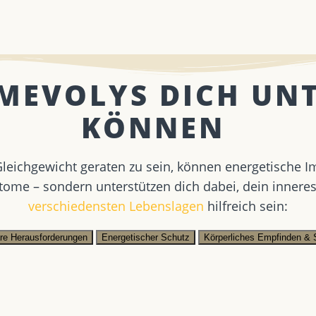
 MEVOLYS DICH UN
KÖNNEN ​
eichgewicht geraten zu sein, können energetische I
tome – sondern unterstützen dich dabei, dein innere
verschiedensten Lebenslagen
hilfreich sein:
äre Herausforderungen
Energetischer Schutz
Körperliches Empfinden & 