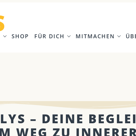
S
G
SHOP
FÜR DICH
MITMACHEN
ÜB
LYS – DEINE BEGLE
M WEG ZU INNERE