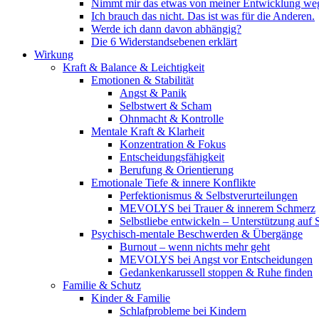
Nimmt mir das etwas von meiner Entwicklung we
Ich brauch das nicht. Das ist was für die Anderen.
Werde ich dann davon abhängig?
Die 6 Widerstandsebenen erklärt
Wirkung
Kraft & Balance & Leichtigkeit
Emotionen & Stabilität
Angst & Panik
Selbstwert & Scham
Ohnmacht & Kontrolle
Mentale Kraft & Klarheit
Konzentration & Fokus
Entscheidungsfähigkeit
Berufung & Orientierung
Emotionale Tiefe & innere Konflikte
Perfektionismus & Selbstverurteilungen
MEVOLYS bei Trauer & innerem Schmerz
Selbstliebe entwickeln – Unterstützung auf
Psychisch-mentale Beschwerden & Übergänge
Burnout – wenn nichts mehr geht
MEVOLYS bei Angst vor Entscheidungen
Gedankenkarussell stoppen & Ruhe finden
Familie & Schutz
Kinder & Familie
Schlafprobleme bei Kindern