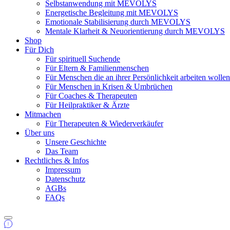
Selbstanwendung mit MEVOLYS
Energetische Begleitung mit MEVOLYS
Emotionale Stabilisierung durch MEVOLYS
Mentale Klarheit & Neuorientierung durch MEVOLYS
Shop
Für Dich
Für spirituell Suchende
Für Eltern & Familienmenschen
Für Menschen die an ihrer Persönlichkeit arbeiten wolle
Für Menschen in Krisen & Umbrüchen
Für Coaches & Therapeuten
Für Heilpraktiker & Ärzte
Mitmachen
Für Therapeuten & Wiederverkäufer
Über uns
Unsere Geschichte
Das Team
Rechtliches & Infos
Impressum
Datenschutz
AGBs
FAQs