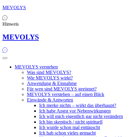
MEVOLYS
Hinweis
MEVOLYS
MEVOLYS verstehen
Was sind MEVOLYS?
Wie MEVOLYS wirkt?
Anwendung & Einnahme
Für wen sind MEVOLYS geeignet?
MEVOLYS verstehen – auf einen Blick
Einwände & Antworten
Ich merke nichts – wirkt das überhaupt?
Ich habe Angst vor Nebenwirkungen
Ich will mich eigentlich gar nicht verändern
Ich bin skeptisch / nicht spirituell
Ich wurde schon mal enttäuscht
Ich hab schon vieles gemacht