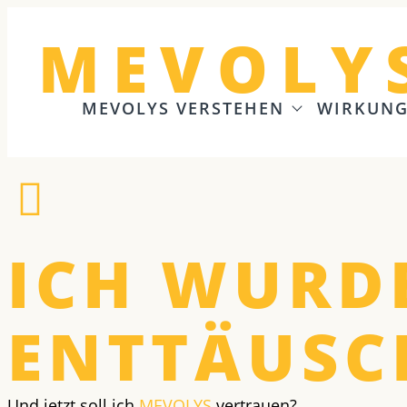
MEVOLY
MEVOLYS VERSTEHEN
WIRKUN
ICH WURD
ENTTÄUSC
Und jetzt soll ich
MEVOLYS
vertrauen?