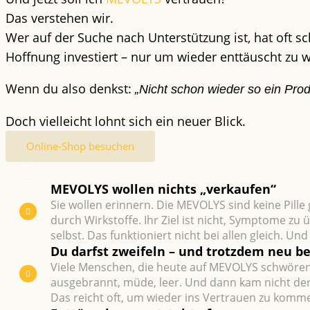
Das verstehen wir.
Wer auf der Suche nach Unterstützung ist, hat oft 
Hoffnung investiert – nur um wieder enttäuscht zu 
Wenn du also denkst:
„Nicht schon wieder so ein Pro
Doch vielleicht lohnt sich ein neuer Blick.
Online-Shop besuchen
MEVOLYS wollen nichts „verkaufen“
Sie wollen erinnern. Die MEVOLYS sind keine Pille
durch Wirkstoffe. Ihr Ziel ist nicht, Symptome zu 
selbst. Das funktioniert nicht bei allen gleich. 
Du darfst zweifeln – und trotz­dem neu be
Viele Menschen, die heute auf MEVOLYS schwören,
ausgebrannt, müde, leer. Und dann kam nicht der 
Das reicht oft, um wieder ins Vertrauen zu kommen