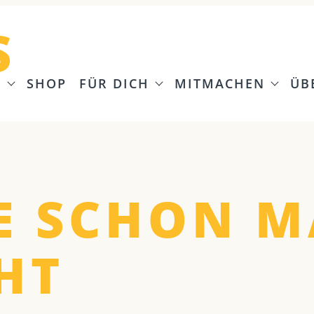
S
G
SHOP
FÜR DICH
MITMACHEN
ÜB
E SCHON M
HT