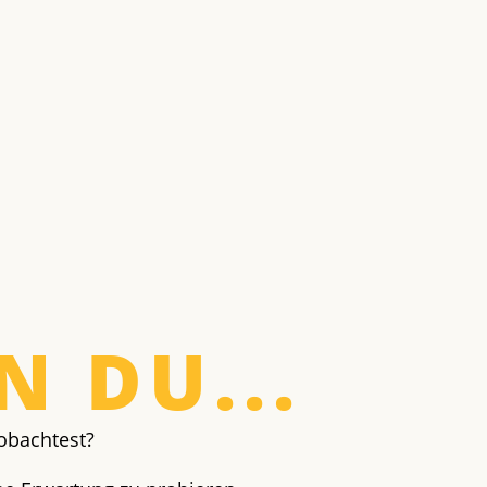
 DU...
obachtest?